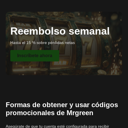
Reembolso semanal
Hasta el 15 % sobre pérdidas netas
Inscríbete ahora
Formas de obtener y usar códigos
promocionales de Mrgreen
Asegúrate de que tu cuenta esté configurada para recibir