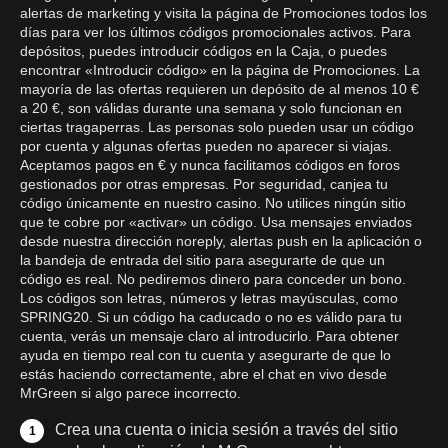
alertas de marketing y visita la página de Promociones todos los
días para ver los últimos códigos promocionales activos. Para
depósitos, puedes introducir códigos en la Caja, o puedes
encontrar «Introducir código» en la página de Promociones. La
mayoría de las ofertas requieren un depósito de al menos 10 €
a 20 €, son válidas durante una semana y solo funcionan en
ciertas tragaperras. Las personas solo pueden usar un código
por cuenta y algunas ofertas pueden no aparecer si viajas.
Aceptamos pagos en € y nunca facilitamos códigos en foros
gestionados por otras empresas. Por seguridad, canjea tu
código únicamente en nuestro casino. No utilices ningún sitio
que te cobre por «activar» un código. Usa mensajes enviados
desde nuestra dirección noreply, alertas push en la aplicación o
la bandeja de entrada del sitio para asegurarte de que un
código es real. No pediremos dinero para conceder un bono.
Los códigos son letras, números y letras mayúsculas, como
SPRING20. Si un código ha caducado o no es válido para tu
cuenta, verás un mensaje claro al introducirlo. Para obtener
ayuda en tiempo real con tu cuenta y asegurarte de que lo
estás haciendo correctamente, abre el chat en vivo desde
MrGreen si algo parece incorrecto.
Crea una cuenta o inicia sesión a través del sitio