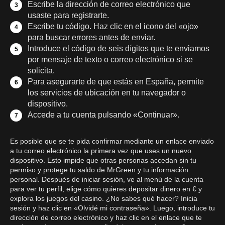
Escribe la dirección de correo electrónico que
usaste para registrarte.
Escribe tu código. Haz clic en el icono del «ojo»
para buscar errores antes de enviar.
Introduce el código de seis dígitos que te enviamos
por mensaje de texto o correo electrónico si se
solicita.
Para asegurarte de que estás en España, permite
los servicios de ubicación en tu navegador o
dispositivo.
Accede a tu cuenta pulsando «Continuar».
Es posible que se te pida confirmar mediante un enlace enviado
a tu correo electrónico la primera vez que uses un nuevo
dispositivo. Esto impide que otras personas accedan sin tu
permiso y protege tu saldo de MrGreen y tu información
personal. Después de iniciar sesión, ve al menú de la cuenta
para ver tu perfil, elige cómo quieres depositar dinero en € y
explora los juegos del casino. ¿No sabes qué hacer? Inicia
sesión y haz clic en «Olvidé mi contraseña». Luego, introduce tu
dirección de correo electrónico y haz clic en el enlace que te