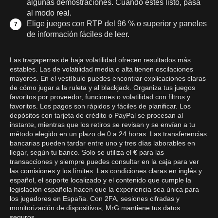
algunas demostraciones. Cuando estés listo, pasa
al modo real.
Elige juegos con RTP del 96 % o superior y paneles
de información fáciles de leer.
Las tragaperras de baja volatilidad ofrecen resultados más
estables. Las de volatilidad media o alta tienen oscilaciones
mayores. En el vestíbulo puedes encontrar explicaciones claras
de cómo jugar a la ruleta y al blackjack. Organiza tus juegos
favoritos por proveedor, funciones o volatilidad con filtros y
favoritos. Los pagos son rápidos y fáciles de planificar. Los
depósitos con tarjeta de crédito o PayPal se procesan al
instante, mientras que los retiros se revisan y se envían a tu
método elegido en un plazo de 0 a 24 horas. Las transferencias
bancarias pueden tardar entre uno y tres días laborables en
llegar, según tu banco. Solo se utiliza el € para las
transacciones y siempre puedes consultar en la caja para ver
las comisiones y los límites. Las condiciones claras en inglés y
español, el soporte localizado y el contenido que cumple la
legislación española hacen que la experiencia sea única para
los jugadores en España. Con 2FA, sesiones cifradas y
monitorización de dispositivos, MrG mantiene tus datos
seguros.