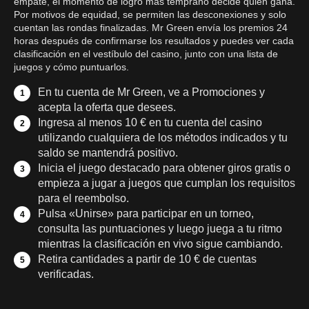
empate, el momento de logro más temprano decide quién gana.
Por motivos de equidad, se permiten las desconexiones y solo
cuentan las rondas finalizadas. Mr Green envía los premios 24
horas después de confirmarse los resultados y puedes ver cada
clasificación en el vestíbulo del casino, junto con una lista de
juegos y cómo puntuarlos.
En tu cuenta de Mr Green, ve a Promociones y
acepta la oferta que desees.
Ingresa al menos 10 € en tu cuenta del casino
utilizando cualquiera de los métodos indicados y tu
saldo se mantendrá positivo.
Inicia el juego destacado para obtener giros gratis o
empieza a jugar a juegos que cumplan los requisitos
para el reembolso.
Pulsa «Unirse» para participar en un torneo,
consulta las puntuaciones y luego juega a tu ritmo
mientras la clasificación en vivo sigue cambiando.
Retira cantidades a partir de 10 € de cuentas
verificadas.