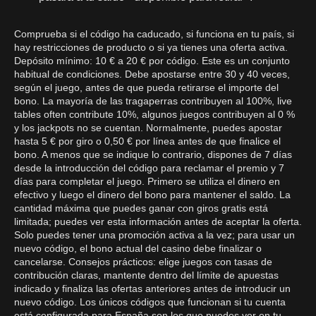
Comprueba si el código ha caducado, si funciona en tu país, si
hay restricciones de producto o si ya tienes una oferta activa.
Depósito mínimo: 10 € a 20 € por código. Este es un conjunto
habitual de condiciones. Debe apostarse entre 30 y 40 veces,
según el juego, antes de que pueda retirarse el importe del
bono. La mayoría de las tragaperras contribuyen al 100%, live
tables often contribute 10%, algunos juegos contribuyen al 0 %
y los jackpots no se cuentan. Normalmente, puedes apostar
hasta 5 € por giro o 0,50 € por línea antes de que finalice el
bono. A menos que se indique lo contrario, dispones de 7 días
desde la introducción del código para reclamar el premio y 7
días para completar el juego. Primero se utiliza el dinero en
efectivo y luego el dinero del bono para mantener el saldo. La
cantidad máxima que puedes ganar con giros gratis está
limitada; puedes ver esta información antes de aceptar la oferta.
Solo puedes tener una promoción activa a la vez; para usar un
nuevo código, el bono actual del casino debe finalizar o
cancelarse. Consejos prácticos: elige juegos con tasas de
contribución claras, mantente dentro del límite de apuestas
indicado y finaliza las ofertas anteriores antes de introducir un
nuevo código. Los únicos códigos que funcionan si tu cuenta
está configurada para España son los que puedes ver en tu